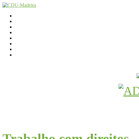
Início
Contactos
Parlamento
Org. Regional
XI Congresso Reg.
Trabalho Autárquico
JCP Madeira
Avançamos Lutando
Trabalho com direitos