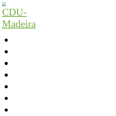
Início
Contactos
Parlamento
Org. Regional
XI Congresso Reg.
Trabalho Autárquico
JCP Madeira