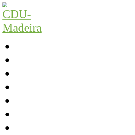
Início
Contactos
Parlamento
Org. Regional
XI Congresso Reg.
Trabalho Autárquico
JCP Madeira