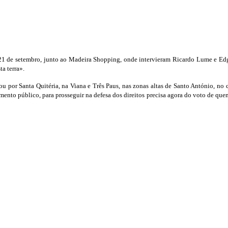
21 de setembro, junto ao Madeira Shopping, onde intervieram Ricardo Lume e Edg
ta terra».
zou por Santa Quitéria, na Viana e Três Paus, nas zonas altas de Santo António, 
imento público, para prosseguir na defesa dos direitos precisa agora do voto de que