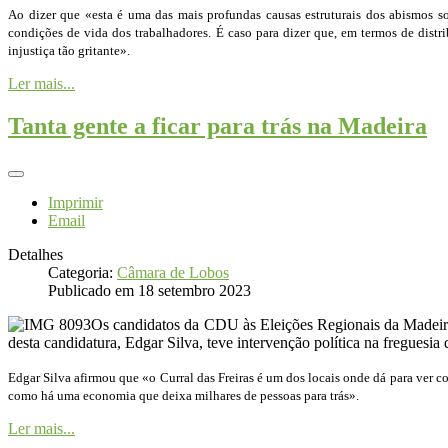
Ao dizer que «esta é uma das mais profundas causas estruturais dos abismos so
condições de vida dos trabalhadores. É caso para dizer que, em termos de dist
injustiça tão gritante».
Ler mais...
Tanta gente a ficar para trás na Madeira
Imprimir
Email
Detalhes
Categoria:
Câmara de Lobos
Publicado em 18 setembro 2023
Os candidatos da CDU às Eleições Regionais da Madeira
desta candidatura, Edgar Silva, teve intervenção política na freguesia 
Edgar Silva afirmou que «o Curral das Freiras é um dos locais onde dá para ver c
como há uma economia que deixa milhares de pessoas para trás».
Ler mais...