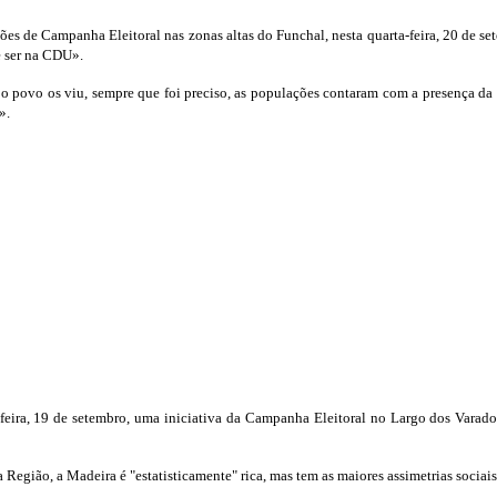
es de Campanha Eleitoral nas zonas altas do Funchal, nesta quarta-feira, 20 de se
e ser na CDU».
 o povo os viu, sempre que foi preciso, as populações contaram com a presença da
r».
eira, 19 de setembro, uma iniciativa da Campanha Eleitoral no Largo dos Varadou
Região, a Madeira é "estatisticamente" rica, mas tem as maiores assimetrias sociais