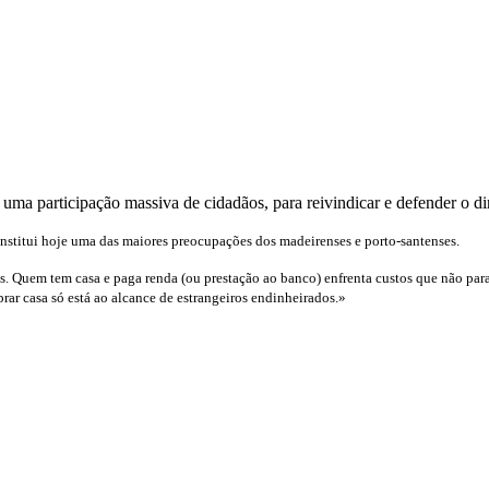
ma participação massiva de cidadãos, para reivindicar e defender o dir
onstitui hoje uma das maiores preocupações dos madeirenses e porto-santenses.
 Quem tem casa e paga renda (ou prestação ao banco) enfrenta custos que não param
ar casa só está ao alcance de estrangeiros endinheirados.»