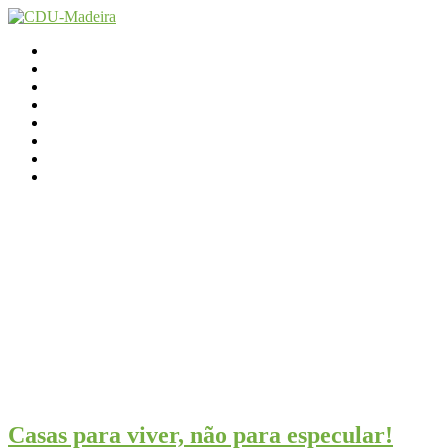
Início
Contactos
Parlamento
Org. Regional
XI Congresso Reg.
Trabalho Autárquico
JCP Madeira
Avançamos Lutando
Casas para viver, não para especular!