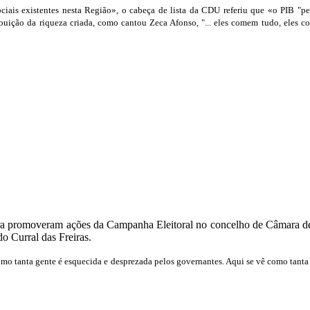
ciais existentes nesta Região», o cabeça de lista da CDU referiu que «o PIB "p
ribuição da riqueza criada, como cantou Zeca Afonso, "... eles comem tudo, eles 
 promoveram ações da Campanha Eleitoral no concelho de Câmara de L
do Curral das Freiras.
omo tanta gente é esquecida e desprezada pelos governantes. Aqui se vê como tanta 