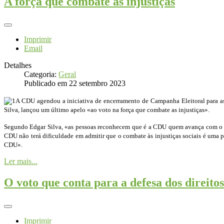
A força que combate as injustiças
Imprimir
Email
Detalhes
Categoria:
Geral
Publicado em 22 setembro 2023
A CDU agendou a iniciativa de encerramento de Campanha Eleitoral para as z
Silva, lançou um último apelo «ao voto na força que combate as injustiças».
Segundo Edgar Silva, «as pessoas reconhecem que é a CDU quem avança com o com
CDU não terá dificuldade em admitir que o combate às injustiças sociais é uma pr
CDU».
Ler mais...
O voto que conta para a defesa dos direitos
Imprimir