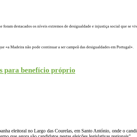
e foram destacados os níveis extremos de desigualdade e injustiça social que se 
 que «a Madeira não pode continuar a ser campeã das desigualdades em Portugal».
s para benefício próprio
nha eleitoral no Largo das Courelas, em Santo António, onde o candid
rno que agora são candidatos nestas eleições legislativas regionais".