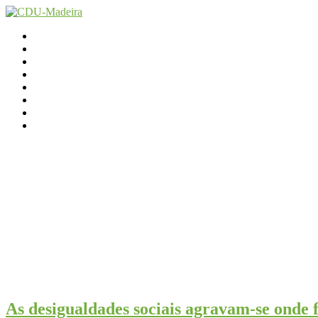
Início
Contactos
Parlamento
Org. Regional
XI Congresso Reg.
Trabalho Autárquico
JCP Madeira
Avançamos Lutando
As desigualdades sociais agravam-se onde f