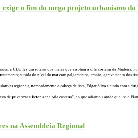
 e exige o fim do mega projeto urbanismo d
sa, a CDU fez um roteiro dos males que assolam a orla costeira da Madeira, nome
tratamento; subida do nível do mar com galgamentos; erosão; agravamento dos risc
slativas regionais, nomeadamente o cabeça de lista, Edgar Silva e ainda com a dir
a de privatizar e betonizar a orla costeira", ao que adiantou ainda que "se o Pla
res na Assembleia Regional