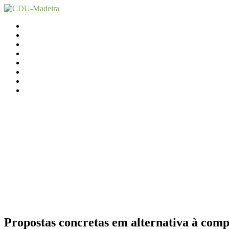
Início
Contactos
Parlamento
Org. Regional
XI Congresso Reg.
Trabalho Autárquico
JCP Madeira
Avançamos Lutando
Propostas concretas em alternativa à comp