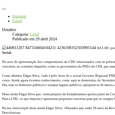
Imprimir
Email
Detalhes
Categoria:
Geral
Publicado em 29 abril 2024
A CDU prom
Social.
No acto de apresentação dos compromissos da CDU relacionados com as próxima
concretas, ao contrário daqueles, como os governantes do PSD e do CDS, que usa
Como afirmou Edgar Silva, «não é pelo facto de o actual Governo Regional PSD/C
votos. Ainda agora tivemos conhecimento, como aqui se demonstra, do Secretário
Ora, usar os dinheiros públicos e usurpar lugares públicos, apropriar-se de meios
Disse ainda Edgar Silva que, «sem prejuízo de formalizarmos queixa junto da Comis
Para a CDU, «o que importa é apresentar propostas concretas para que se cumpra 
Na sua intervenção disse ainda Edgar Silva: «Passados que estão 50 anos da Rev
Descolonizar.