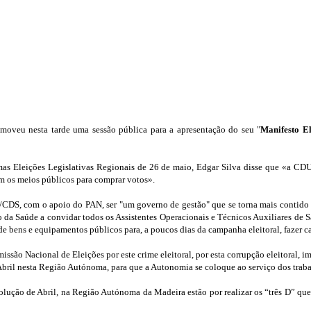
oveu nesta tarde uma sessão pública para a apresentação do seu "
Manifesto El
s Eleições Legislativas Regionais de 26 de maio, Edgar Silva disse que «a CDU 
m os meios públicos para comprar votos».
DS, com o apoio do PAN, ser "um governo de gestão" que se torna mais contido no
 da Saúde a convidar todos os Assistentes Operacionais e Técnicos Auxiliares de 
, de bens e equipamentos públicos para, a poucos dias da campanha eleitoral, fazer 
são Nacional de Eleições por este crime eleitoral, por esta corrupção eleitoral, im
Abril nesta Região Autónoma, para que a Autonomia se coloque ao serviço dos trab
olução de Abril, na Região Autónoma da Madeira estão por realizar os “três D” que