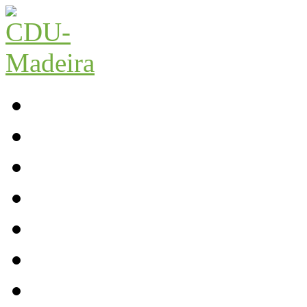
Início
Contactos
Parlamento
Org. Regional
XI Congresso Reg.
Trabalho Autárquico
JCP Madeira