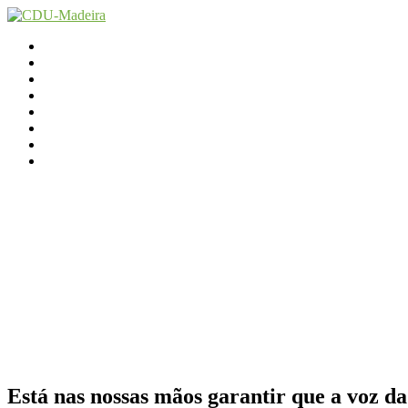
Início
Contactos
Parlamento
Org. Regional
XI Congresso Reg.
Trabalho Autárquico
JCP Madeira
Avançamos Lutando
Está nas nossas mãos garantir que a voz da 