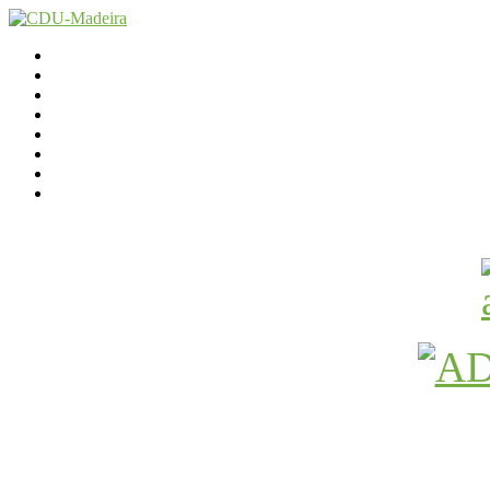
Início
Contactos
Parlamento
Org. Regional
XI Congresso Reg.
Trabalho Autárquico
JCP Madeira
Avançamos Lutando