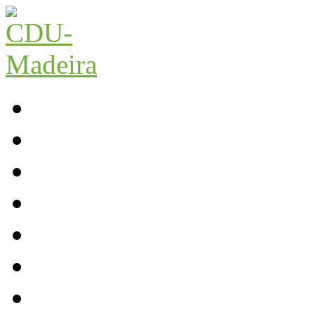
Início
Contactos
Parlamento
Org. Regional
XI Congresso Reg.
Trabalho Autárquico
JCP Madeira