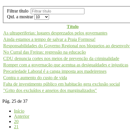
Filtrar título
Qtd. a mostrar
Título
As ultraperiferias: lugares desprezados pelos governantes
Ainda estamos a tempo de salvar a Praia Formosa!
Responsabilidades do Governo Regional nos bloqueios ao desenvol
No Curral das Freiras: regressão na educação
CDU denuncia cortes nos meios de prevenção da criminalidade
Romper com a governação que acentua as desigualdades e injustiças
Precariedade Laboral é a canga imposta aos madeirenses
Contra o aumento do custo de vida
Falta de investimento público em habitação gera exclusão social
"Grito dos excluídos e anseios dos marginalizados"
Pág. 25 de 37
Início
Anterior
20
21