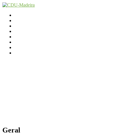
Início
Contactos
Parlamento
Org. Regional
XI Congresso Reg.
Trabalho Autárquico
JCP Madeira
Avançamos Lutando
Geral