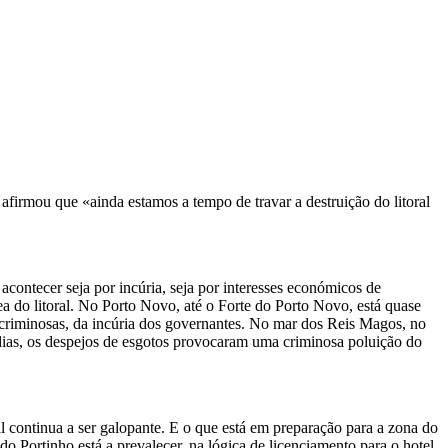
firmou que «ainda estamos a tempo de travar a destruição do litoral
 acontecer seja por incúria, seja por interesses económicos de
 do litoral. No Porto Novo, até o Forte do Porto Novo, está quase
e criminosas, da incúria dos governantes. No mar dos Reis Magos, no
ias, os despejos de esgotos provocaram uma criminosa poluição do
l continua a ser galopante. E o que está em preparação para a zona do
do Portinho está a prevalecer, na lógica de licenciamento para o hotel