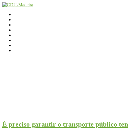
Início
Contactos
Parlamento
Org. Regional
XI Congresso Reg.
Trabalho Autárquico
JCP Madeira
Avançamos Lutando
É preciso garantir o transporte público te