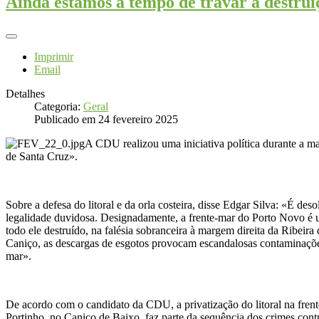
Ainda estamos a tempo de travar a destrui
Imprimir
Email
Detalhes
Categoria:
Geral
Publicado em 24 fevereiro 2025
A CDU realizou uma iniciativa política durante a ma
de Santa Cruz».
Sobre a defesa do litoral e da orla costeira, disse Edgar Silva: «É des
legalidade duvidosa. Designadamente, a frente-mar do Porto Novo é u
todo ele destruído, na falésia sobranceira à margem direita da Ribei
Caniço, as descargas de esgotos provocam escandalosas contaminaçõe
mar».
De acordo com o candidato da CDU, a privatização do litoral na frent
Portinho, no Caniço de Baixo, faz parte da sequência dos crimes contra