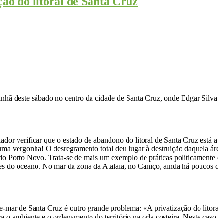
ção do litoral de Santa Cruz
nhã deste sábado no centro da cidade de Santa Cruz, onde Edgar Silva a
olador verificar que o estado de abandono do litoral de Santa Cruz está a
ma vergonha! O desregramento total deu lugar à destruição daquela área
ra do Porto Novo. Trata-se de mais um exemplo de práticas politicament
s do oceano. No mar da zona da Atalaia, no Caniço, ainda há poucos d
e-mar de Santa Cruz é outro grande problema: «A privatização do litora
 o ambiente e o ordenamento do território na orla costeira. Neste caso 