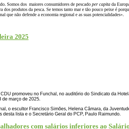
tado. Somos dos maiores consumidores de pescado
per capita
da Europa
ura dos produtos da pesca. Se temos tanto mar e tão pouco peixe é por
al que não defende a economia regional e as suas potencialidades».
eira 2025
o, a CDU promoveu no Funchal, no auditório do Sindicato da Hot
3 de março de 2025.
nal, o escultor Francisco Simões, Helena Câmara, da Juventu
os desta lista e o Secretário Geral do PCP, Paulo Raimundo.
balhadores com salários inferiores ao Salár