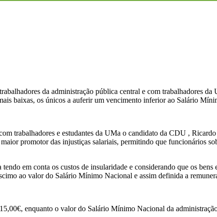
rabalhadores da administração pública central e com trabalhadores da
ais baixas, os únicos a auferir um vencimento inferior ao Salário Mín
com trabalhadores e estudantes da UMa o candidato da CDU , Ricardo
r promotor das injustiças salariais, permitindo que funcionários sobre 
o em conta os custos de insularidade e considerando que os bens e s
scimo ao valor do Salário Mínimo Nacional e assim definida a remuner
,00€, enquanto o valor do Salário Mínimo Nacional da administração 