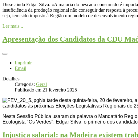
Disse ainda Edgar Silva: «A maioria do pescado consumido é impor
insuficiência da produção regional não conseguir dar resposta à proc
seja, tem sido imposto à Região um modelo de desenvolvimento region
Ler mais...
Apresentação dos Candidatos da CDU Mad
Imprimir
Email
Detalhes
Categoria:
Geral
Publicado em 21 fevereiro 2025
Na tarde desta quinta-feira, 20 de fevereir
candidatos às próximas Eleições Legislativas Regionais de 2
Nesta Sessão Pública usaram da palavra o Mandatário Regio
Ecologista "Os Verdes", Edgar Silva, o primeiro dos candidat
Injustiça salarial: na Madeira existem tra