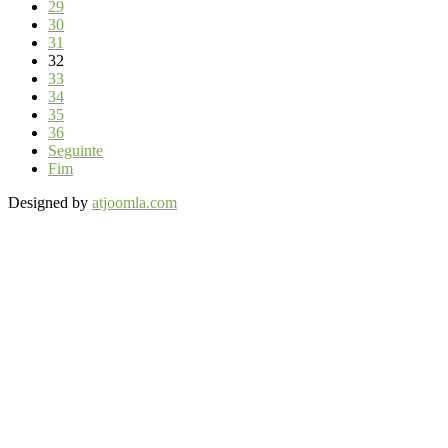
29
30
31
32
33
34
35
36
Seguinte
Fim
Designed by
atjoomla.com