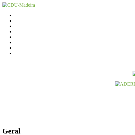
Início
Contactos
Parlamento
Org. Regional
XI Congresso Reg.
Trabalho Autárquico
JCP Madeira
Avançamos Lutando
Geral