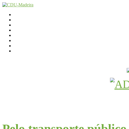
Início
Contactos
Parlamento
Org. Regional
XI Congresso Reg.
Trabalho Autárquico
JCP Madeira
Avançamos Lutando
Pelo transporte público