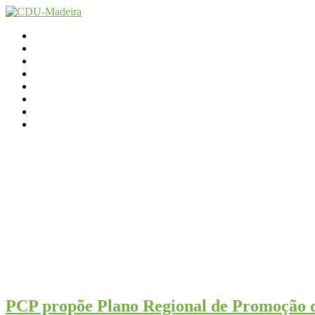
Início
Contactos
Parlamento
Org. Regional
XI Congresso Reg.
Trabalho Autárquico
JCP Madeira
Avançamos Lutando
PCP propõe Plano Regional de Promoção d