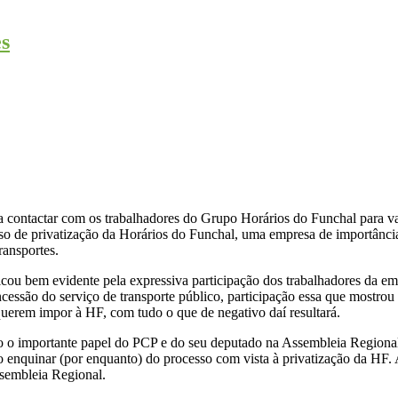
es
 contactar com os trabalhadores do Grupo Horários do Funchal para val
sso de privatização da Horários do Funchal, uma empresa de importância 
ransportes.
ou bem evidente pela expressiva participação dos trabalhadores da emp
oncessão do serviço de transporte público, participação essa que mostro
uerem impor à HF, com tudo o que de negativo daí resultará.
 o importante papel do PCP e do seu deputado na Assembleia Regional, 
o enquinar (por enquanto) do processo com vista à privatização da HF.
ssembleia Regional.