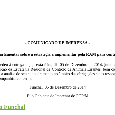
- COMUNICADO DE IMPRENSA -
rlamentar sobre a estratégia a implementar pela RAM para contro
eu à entrega hoje, sexta-feira, dia 05 de Dezembro de 2014, junto d
ção da Estratégia Regional de Controlo de Animais Errantes, bem co
a à análise do seu enquadramento no âmbito das obrigações e das res
companhia, concerne.
Funchal, 05 de Dezembro de 2014
P’lo Gabinete de Imprensa do PCP/M
do Funchal