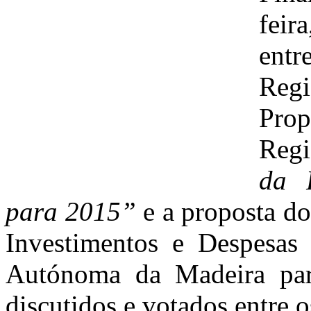
feir
entr
Reg
Pro
Reg
da 
para 2015”
e a proposta d
Investimentos e Despesas
Autónoma da Madeira par
discutidos e votados entre 