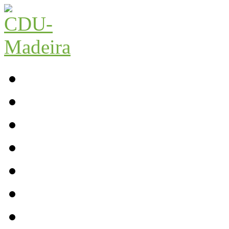
Início
Contactos
Parlamento
Org. Regional
XI Congresso Reg.
Trabalho Autárquico
JCP Madeira