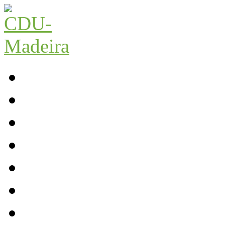
Início
Contactos
Parlamento
Org. Regional
XI Congresso Reg.
Trabalho Autárquico
JCP Madeira