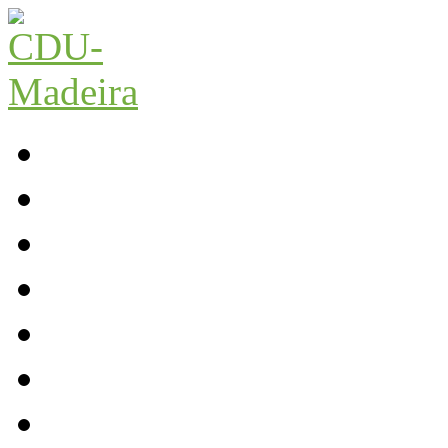
Início
Contactos
Parlamento
Org. Regional
XI Congresso Reg.
Trabalho Autárquico
JCP Madeira