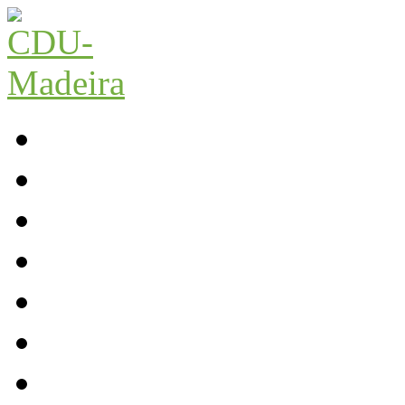
Início
Contactos
Parlamento
Org. Regional
XI Congresso Reg.
Trabalho Autárquico
JCP Madeira