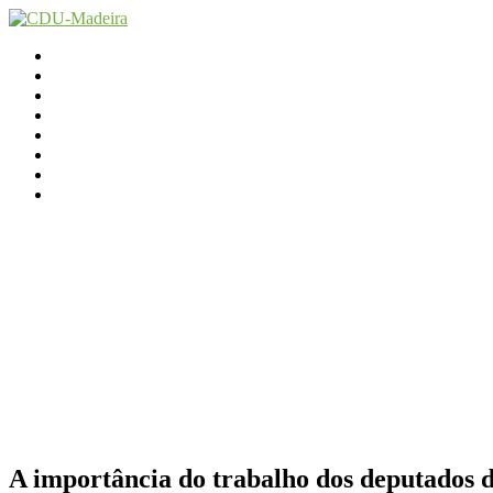
Início
Contactos
Parlamento
Org. Regional
XI Congresso Reg.
Trabalho Autárquico
JCP Madeira
Avançamos Lutando
A importância do trabalho dos deputados