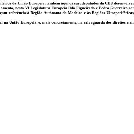
eriférica da União Europeia, também aqui os eurodeputados da CDU desenvolver
 momento, nesta VI Legislatura Europeia Ilda Figueiredo e Pedro Guerreiro som
e façam referência à Região Autónoma da Madeira e às Regiões Ultraperiféri
l na União Europeia, e, mais concretamente, na salvaguarda dos direitos e 