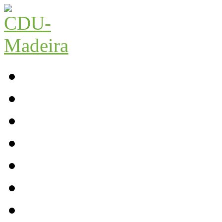
Início
Contactos
Parlamento
Org. Regional
XI Congresso Reg.
Trabalho Autárquico
JCP Madeira