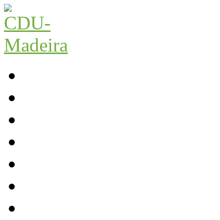
Início
Contactos
Parlamento
Org. Regional
XI Congresso Reg.
Trabalho Autárquico
JCP Madeira