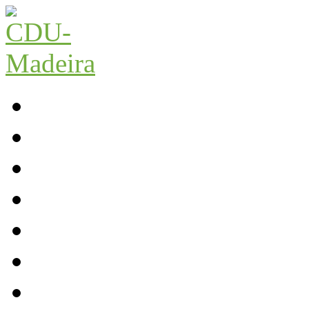
Início
Contactos
Parlamento
Org. Regional
XI Congresso Reg.
Trabalho Autárquico
JCP Madeira