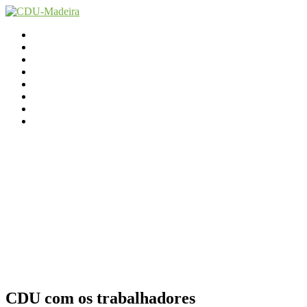
Início
Contactos
Parlamento
Org. Regional
XI Congresso Reg.
Trabalho Autárquico
JCP Madeira
Avançamos Lutando
CDU com os trabalhadores