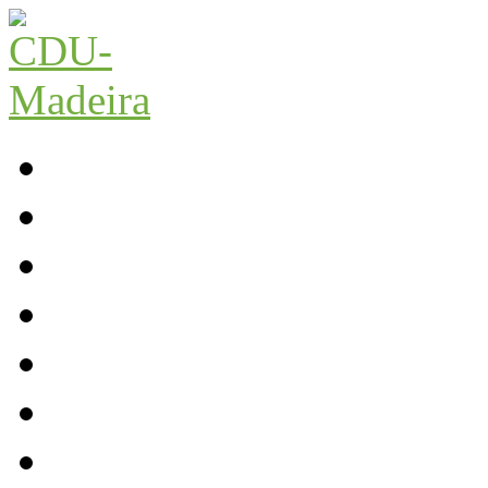
Início
Contactos
Parlamento
Org. Regional
XI Congresso Reg.
Trabalho Autárquico
JCP Madeira