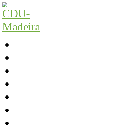
Início
Contactos
Parlamento
Org. Regional
XI Congresso Reg.
Trabalho Autárquico
JCP Madeira