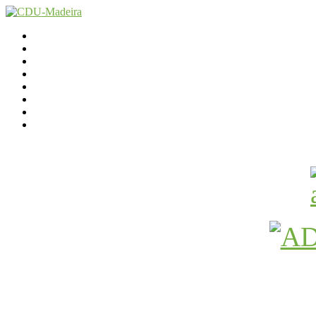
Início
Contactos
Parlamento
Org. Regional
XI Congresso Reg.
Trabalho Autárquico
JCP Madeira
Avançamos Lutando