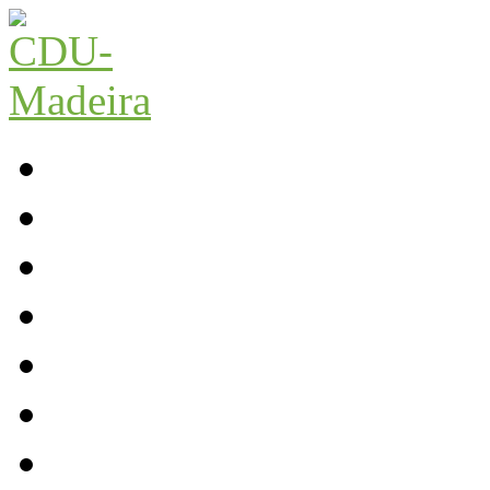
Início
Contactos
Parlamento
Org. Regional
XI Congresso Reg.
Trabalho Autárquico
JCP Madeira