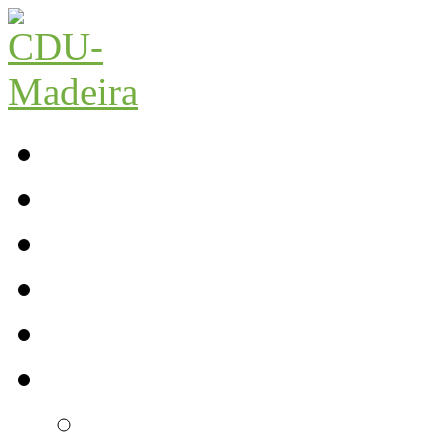
Início
Contactos
Parlamento
Org. Regional
XI Congresso Reg.
Trabalho Autárquico
Câmara de Lobos