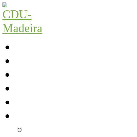
Início
Contactos
Parlamento
Org. Regional
XI Congresso Reg.
Trabalho Autárquico
Câmara de Lobos