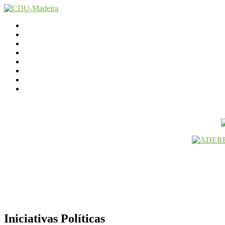
Início
Contactos
Parlamento
Org. Regional
XI Congresso Reg.
Trabalho Autárquico
JCP Madeira
Avançamos Lutando
Iniciativas Políticas