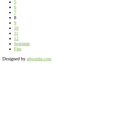
5
6
7
8
9
10
11
12
Seguinte
Fim
Designed by
atjoomla.com