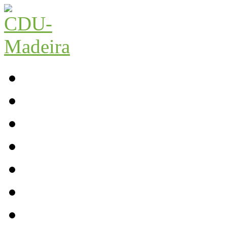
Início
Contactos
Parlamento
Org. Regional
XI Congresso Reg.
Trabalho Autárquico
JCP Madeira