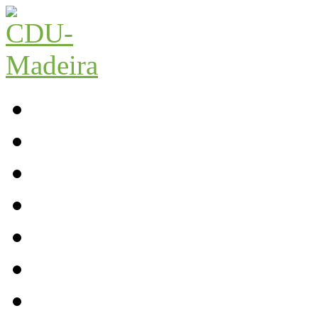
Início
Contactos
Parlamento
Org. Regional
XI Congresso Reg.
Trabalho Autárquico
JCP Madeira