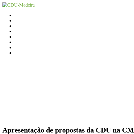
Início
Contactos
Parlamento
Org. Regional
XI Congresso Reg.
Trabalho Autárquico
JCP Madeira
Avançamos Lutando
Apresentação de propostas da CDU na C