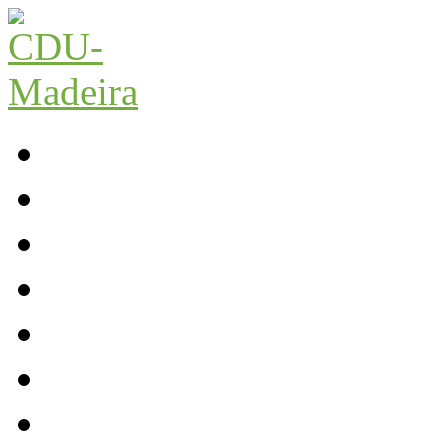
Início
Contactos
Parlamento
Org. Regional
XI Congresso Reg.
Trabalho Autárquico
JCP Madeira