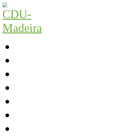
Início
Contactos
Parlamento
Org. Regional
XI Congresso Reg.
Trabalho Autárquico
JCP Madeira