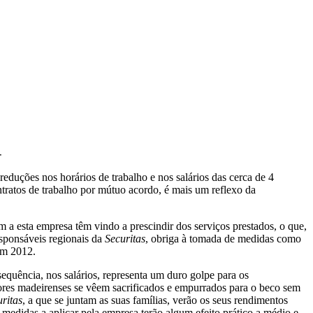
-
reduções nos horários de trabalho e nos salários das cerca de 4
tratos de trabalho por mútuo acordo, é mais um reflexo da
a esta empresa têm vindo a prescindir dos serviços prestados, o que,
esponsáveis regionais da
Securitas
, obriga à tomada de medidas como
em 2012.
equência, nos salários, representa um duro golpe para os
dores madeirenses se vêem sacrificados e empurrados para o beco sem
ritas
, a que se juntam as suas famílias, verão os seus rendimentos
medidas a aplicar pela empresa terão algum efeito prático a médio e