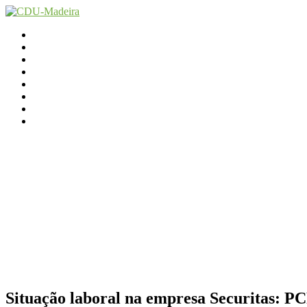
Início
Contactos
Parlamento
Org. Regional
XI Congresso Reg.
Trabalho Autárquico
JCP Madeira
Avançamos Lutando
Situação laboral na empresa Securitas: P