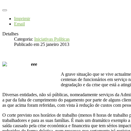
Imprimir
Email
Detalhes
Categoria:
Iniciativas Políticas
Publicado em 25 janeiro 2013
A grave situação que se vive actualme
centenas de funcionários em serviço n
degradação e da crise que está a ati
Diversas entidades, não só públicas, nomeadamente serviços da Admin
a par da falta de cumprimento do pagamento por parte de alguns client
as que acima foram referidas, com vista à redução de custos com pes
O corte previsto nos horários de trabalho (menos 8 horas de trabalho
trabalhadores e para as suas famílias. É mais um dramático exemplo a
saída causado pela crise económica e financeira que tem sérios impa
reduzidos de forma drástica, num processo que certamente irá regista