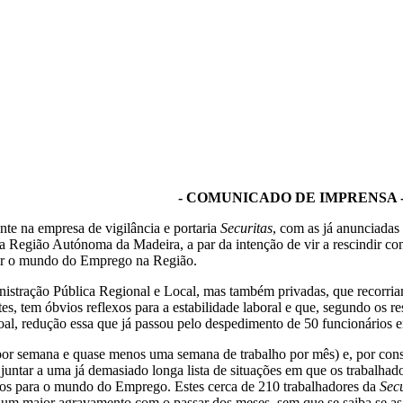
- COMUNICADO DE IMPRENSA 
nte na empresa de vigilância e portaria
Securitas
, com as já anunciadas 
a Região Autónoma da Madeira, a par da intenção de vir a rescindir con
ngir o mundo do Emprego na Região.
istração Pública Regional e Local, mas também privadas, que recorriam 
es, tem óbvios reflexos para a estabilidade laboral e que, segundo os r
soal, redução essa que já passou pelo despedimento de 50 funcionários 
 por semana e quase menos uma semana de trabalho por mês) e, por cons
 juntar a uma já demasiado longa lista de situações em que os trabalha
ctos para o mundo do Emprego. Estes cerca de 210 trabalhadores da
Secu
r um maior agravamento com o passar dos meses, sem que se saiba se as 