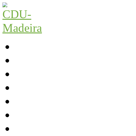
Início
Contactos
Parlamento
Org. Regional
XI Congresso Reg.
Trabalho Autárquico
JCP Madeira