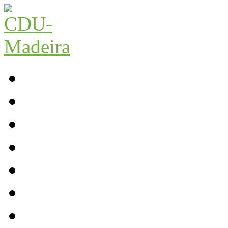
Início
Contactos
Parlamento
Org. Regional
XI Congresso Reg.
Trabalho Autárquico
JCP Madeira