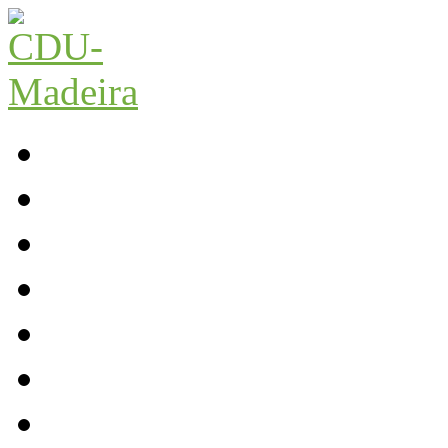
Início
Contactos
Parlamento
Org. Regional
XI Congresso Reg.
Trabalho Autárquico
JCP Madeira