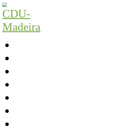
Início
Contactos
Parlamento
Org. Regional
XI Congresso Reg.
Trabalho Autárquico
JCP Madeira