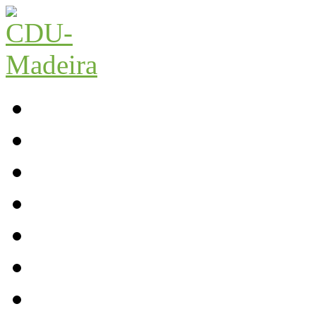
Início
Contactos
Parlamento
Org. Regional
XI Congresso Reg.
Trabalho Autárquico
JCP Madeira