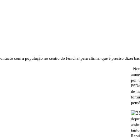
ntacto com a população no centro do Funchal para afirmar que é preciso dizer bas
Nes
aumen
por 
PSD/
de ma
fortu
pens
deput
assim
tanto
Repúb