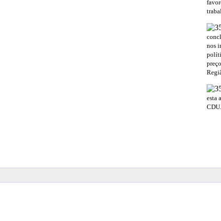
favo
traba
conc
nos i
polít
preço
Regiã
esta 
CDU