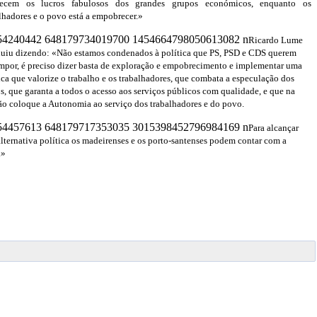
recem os lucros fabulosos dos grandes grupos económicos, enquanto os
lhadores e o povo está a empobrecer.»
Ricardo Lume
luiu dizendo: «Não estamos condenados à política que PS, PSD e CDS querem
mpor, é preciso dizer basta de exploração e empobrecimento e implementar uma
ica que valorize o trabalho e os trabalhadores, que combata a especulação dos
s, que garanta a todos o acesso aos serviços públicos com qualidade, e que na
o coloque a Autonomia ao serviço dos trabalhadores e do povo.
Para alcançar
alternativa política os madeirenses e os porto-santenses podem contar com a
.»