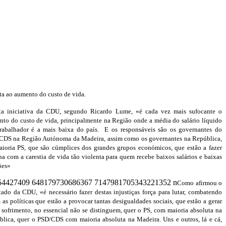
ta ao aumento do custo de vida.
ta iniciativa da CDU, segundo Ricardo Lume, «é cada vez mais sufocante o
to do custo de vida, principalmente na Região onde a média do salário líquido
trabalhador é a mais baixa do país. E os responsáveis são os governantes do
CDS na Região Autónoma da Madeira, assim como os governantes na República,
ioria PS, que são cúmplices dos grandes grupos económicos, que estão a fazer
na com a carestia de vida tão violenta para quem recebe baixos salários e baixas
ões»
Como afirmou o
ado da CDU, «é necessário fazer destas injustiças força para lutar, combatendo
 as políticas que estão a provocar tantas desigualdades sociais, que estão a gerar
 sofrimento, no essencial não se distinguem, quer o PS, com maioria absoluta na
lica, quer o PSD/CDS com maioria absoluta na Madeira. Uns e outros, lá e cá,