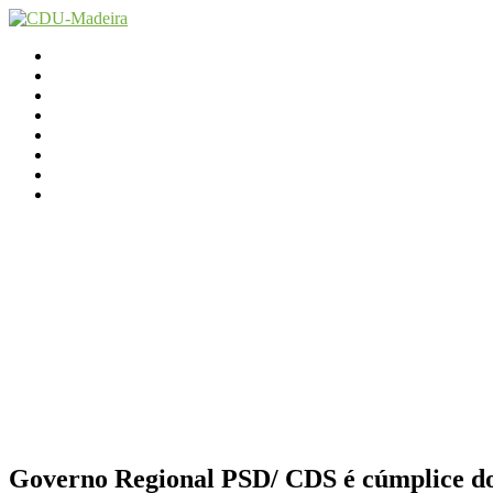
Início
Contactos
Parlamento
Org. Regional
XI Congresso Reg.
Trabalho Autárquico
JCP Madeira
Avançamos Lutando
Governo Regional PSD/ CDS é cúmplice do