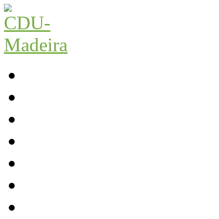
Início
Contactos
Parlamento
Org. Regional
XI Congresso Reg.
Trabalho Autárquico
JCP Madeira