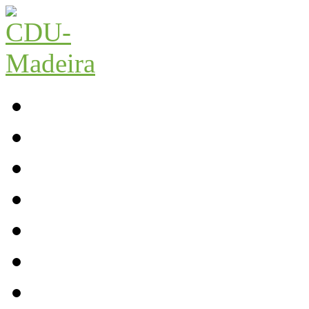
Início
Contactos
Parlamento
Org. Regional
XI Congresso Reg.
Trabalho Autárquico
JCP Madeira