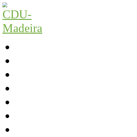
Início
Contactos
Parlamento
Org. Regional
XI Congresso Reg.
Trabalho Autárquico
JCP Madeira