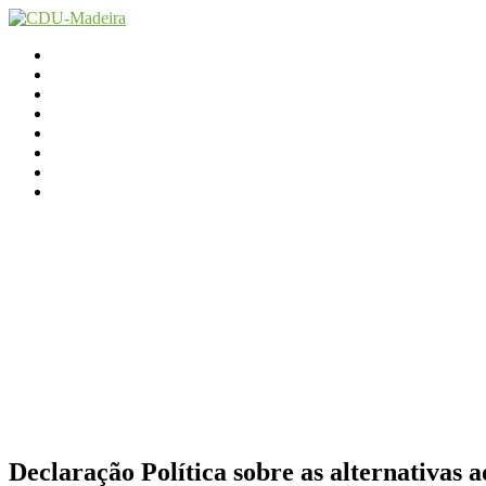
Início
Contactos
Parlamento
Org. Regional
XI Congresso Reg.
Trabalho Autárquico
JCP Madeira
Avançamos Lutando
Declaração Política sobre as alternativas