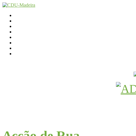
Início
Contactos
Parlamento
Org. Regional
XI Congresso Reg.
Trabalho Autárquico
JCP Madeira
Avançamos Lutando
Acção de Rua