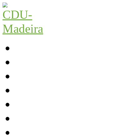
Início
Contactos
Parlamento
Org. Regional
XI Congresso Reg.
Trabalho Autárquico
JCP Madeira