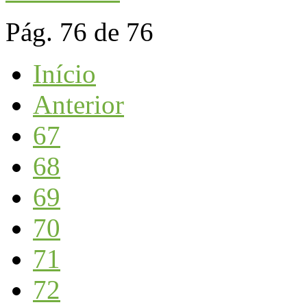
Pág. 76 de 76
Início
Anterior
67
68
69
70
71
72