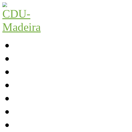
Início
Contactos
Parlamento
Org. Regional
XI Congresso Reg.
Trabalho Autárquico
JCP Madeira